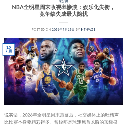
未分类
NBA全明星周末收视率惨淡：娱乐化失衡，
竞争缺失成最大隐忧
POSTED ON
2026年7月19日
BY
HTHWZ1
19
7 月
说实话，2026年全明星周末落幕后，社交媒体上的吐槽声
比比赛本身要精彩得多。曾经那是球迷翘首以盼的顶级盛