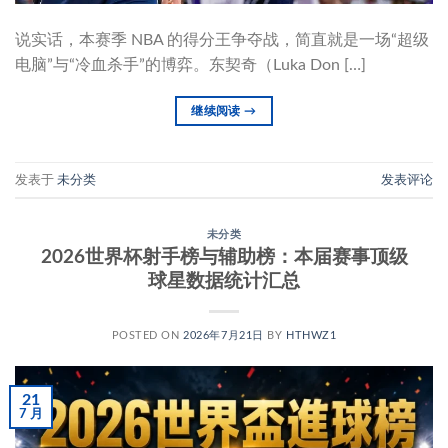
说实话，本赛季 NBA 的得分王争夺战，简直就是一场“超级
电脑”与“冷血杀手”的博弈。东契奇（Luka Don […]
继续阅读
→
发表于
未分类
发表评论
未分类
2026世界杯射手榜与辅助榜：本届赛事顶级
球星数据统计汇总
POSTED ON
2026年7月21日
BY
HTHWZ1
21
7 月