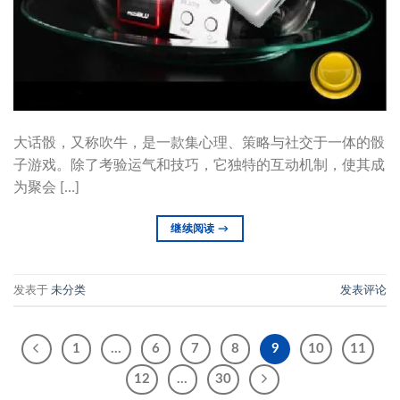
大话骰，又称吹牛，是一款集心理、策略与社交于一体的骰
子游戏。除了考验运气和技巧，它独特的互动机制，使其成
为聚会 […]
继续阅读
→
发表于
未分类
发表评论
1
…
6
7
8
9
10
11
12
…
30