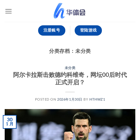
跳
到
内
容
注册账号
登陆游戏
分类存档：
未分类
未分类
阿尔卡拉斯击败德约科维奇，网坛00后时代
正式开启？
POSTED ON
2026年1月30日
BY
HTHWZ1
30
1 月