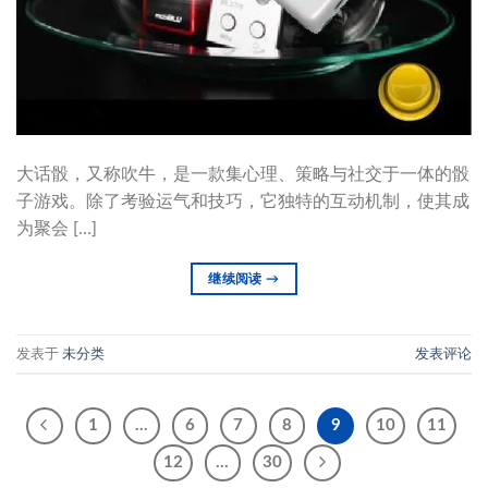
大话骰，又称吹牛，是一款集心理、策略与社交于一体的骰
子游戏。除了考验运气和技巧，它独特的互动机制，使其成
为聚会 […]
继续阅读
→
发表于
未分类
发表评论
1
…
6
7
8
9
10
11
12
…
30