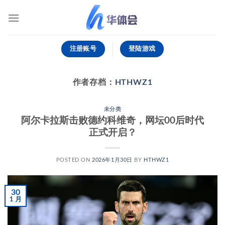
跳
到
内
容
注册账号
登陆游戏
作者存档：
HTHWZ1
未分类
阿尔卡拉斯击败德约科维奇，网坛00后时代
正式开启？
POSTED ON
2026年1月30日
BY
HTHWZ1
30
1 月