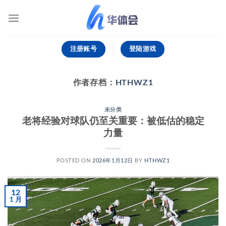
跳
到
内
容
注册账号
登陆游戏
作者存档：
HTHWZ1
未分类
老将经验对球队仍至关重要：被低估的稳定
力量
POSTED ON
2026年1月12日
BY
HTHWZ1
12
1 月