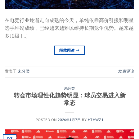
在电竞行业逐渐走向成熟的今天，单纯依靠高价引援和明星
选手堆砌成绩，已经越来越难以维持长期竞争优势。越来越
多顶级 […]
继续阅读
→
发表于
未分类
发表评论
未分类
转会市场理性化趋势明显：球员交易进入新
常态
POSTED ON
2026年1月7日
BY
HTHWZ1
07