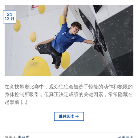
31
12 月
在竞技攀岩比赛中，观众往往会被选手惊险的动作和极限的
身体控制所吸引，但真正决定成绩的关键因素，常常隐藏在
起攀前 […]
继续阅读
→
发表于
未分类
发表评论