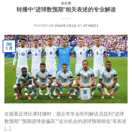
未分类
转播中“进球数预期”相关表述的专业解读
POSTED ON
2026年1月6日
BY
HTHWZ1
06
1 月
在观看足球比赛转播时，观众常常会听到解说员提到“进球
数预期”“预期进球值偏高”“这次机会的进球预期很低”等表述
[…]