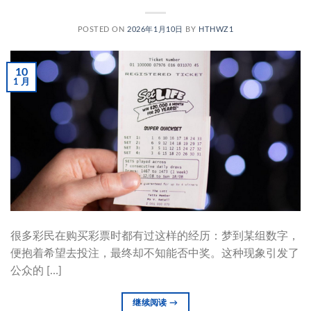
POSTED ON
2026年1月10日
BY
HTHWZ1
10
1 月
很多彩民在购买彩票时都有过这样的经历：梦到某组数字，
便抱着希望去投注，最终却不知能否中奖。这种现象引发了
公众的 […]
继续阅读
→