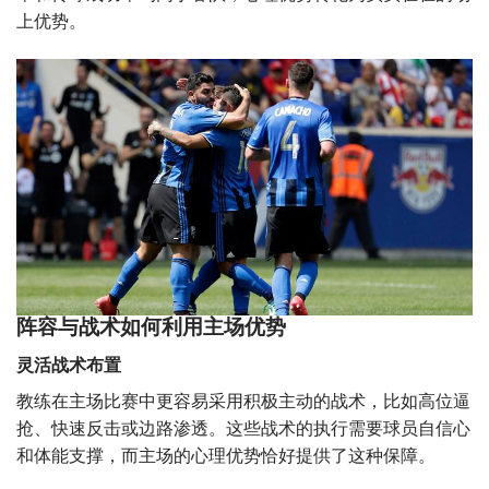
上优势。
阵容与战术如何利用主场优势
灵活战术布置
教练在主场比赛中更容易采用积极主动的战术，比如高位逼
抢、快速反击或边路渗透。这些战术的执行需要球员自信心
和体能支撑，而主场的心理优势恰好提供了这种保障。