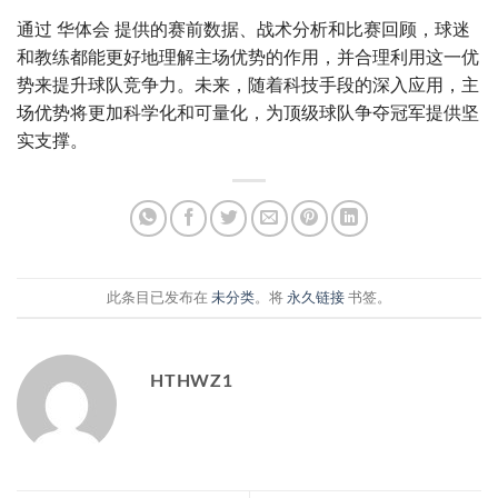
通过 华体会 提供的赛前数据、战术分析和比赛回顾，球迷
和教练都能更好地理解主场优势的作用，并合理利用这一优
势来提升球队竞争力。未来，随着科技手段的深入应用，主
场优势将更加科学化和可量化，为顶级球队争夺冠军提供坚
实支撑。
此条目已发布在
未分类
。将
永久链接
书签。
HTHWZ1