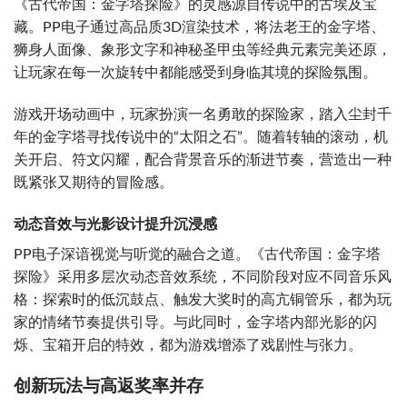
《古代帝国：金字塔探险》的灵感源自传说中的古埃及宝
藏。PP电子通过高品质3D渲染技术，将法老王的金字塔、
狮身人面像、象形文字和神秘圣甲虫等经典元素完美还原，
让玩家在每一次旋转中都能感受到身临其境的探险氛围。
游戏开场动画中，玩家扮演一名勇敢的探险家，踏入尘封千
年的金字塔寻找传说中的“太阳之石”。随着转轴的滚动，机
关开启、符文闪耀，配合背景音乐的渐进节奏，营造出一种
既紧张又期待的冒险感。
动态音效与光影设计提升沉浸感
PP电子深谙视觉与听觉的融合之道。《古代帝国：金字塔
探险》采用多层次动态音效系统，不同阶段对应不同音乐风
格：探索时的低沉鼓点、触发大奖时的高亢铜管乐，都为玩
家的情绪节奏提供引导。与此同时，金字塔内部光影的闪
烁、宝箱开启的特效，都为游戏增添了戏剧性与张力。
创新玩法与高返奖率并存