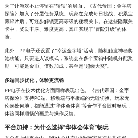
为了让游戏不止停留在“转轴”的层面，《古代帝国：金字塔
探险》加入了分层任务系统。玩家在完成每日挑战、积累宝
藏碎片后，可逐步解锁更高等级的秘境关卡。在这些隐藏关
卡中，奖励丰厚、难度更高，真正实现了“冒险升级”的体
验。
此外，PP电子还设置了“幸运金字塔”活动，随机触发神秘奖
池功能。只要进入该模式，系统会在多个宝箱中随机分配奖
励，可能是金币、倍数加成，甚至是“超级大奖”。
多端同步优化，体验更流畅
PP电子在技术优化方面同样表现出色。《古代帝国：金字
塔探险》支持PC端、移动端与平板端的无缝切换。玩家无
论身处何地，都能通过“华体会体育”等合作平台随时畅玩，
体验同样顺畅的画质与操作反馈。
平台加持：为什么选择“华体会体育”畅玩