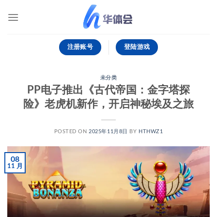
跳
到
内
容
注册账号
登陆游戏
未分类
PP电子推出《古代帝国：金字塔探
险》老虎机新作，开启神秘埃及之旅
POSTED ON
2025年11月8日
BY
HTHWZ1
08
11 月