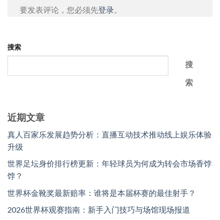
要发表评论，您必须先
登录
。
搜索
搜
索
近期文章
真人百家乐发展趋势分析：直播互动技术推动线上娱乐体验
升级
世界足坛身价排行榜更新：年轻球员为何成为转会市场香饽
饽？
世界杯金靴奖最新赔率：谁将是本届杯赛的最佳射手？
2026世界杯观赛指南：新手入门技巧与场馆现场报道