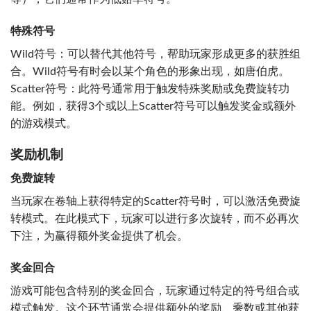
特殊符号
Wild符号：可以替代其他符号，帮助玩家形成更多的获胜组
合。Wild符号有时会以某个角色的形象出现，如唐伯虎。
Scatter符号：此符号通常用于触发特殊奖励或免费旋转功
能。例如，获得3个或以上Scatter符号可以触发奖金或额外
的游戏模式。
奖励机制
免费旋转
当玩家在卷轴上获得特定的Scatter符号时，可以激活免费旋
转模式。在此模式下，玩家可以进行多次旋转，而不必再次
下注，为赢得额外奖金提供了机会。
奖金回合
游戏可能包含特别的奖金回合，玩家通过特定的符号组合或
模式触发。这个环节通常会提供额外的奖励、乘数或其他获