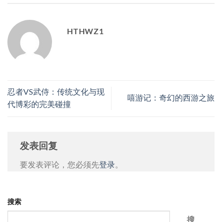
HTHWZ1
忍者VS武侍：传统文化与现
嘻游记：奇幻的西游之旅
代博彩的完美碰撞
发表回复
要发表评论，您必须先
登录
。
搜索
搜