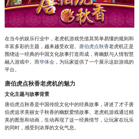
在当今的娱乐行业中，老虎机游戏凭借其简单易懂的规则和
丰富多彩的主题，越来越受欢迎。
唐伯虎点秋香
老虎机正是
围绕这一经典的中国文化故事打造而成，将幽默与人情智慧
融入游戏中。而
华体会
，为玩家提供了一个展示这款游戏的
平台。
唐伯虎点秋香老虎机的魅力
文化主题与故事背景
唐伯虎点秋香是中国传统文化中的经典故事，讲述了才子唐
伯虎追求美丽女子秋香的幽默爱情故事。老虎机游戏通过精
美的图形和动画，生动再现了这一经典情节，让玩家在玩乐
的同时，感受到浓厚的文化气息。