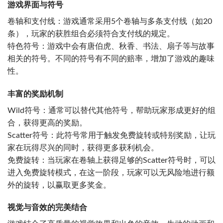
游戏界面与符号
卷轴和支付线：游戏通常采用5个卷轴与多条支付线（如20
条），玩家的获胜组合必须符合支付线的规定。
特色符号：游戏中会有唐伯虎、秋香、书法、扇子等与故事
相关的符号。不同的符号有不同的赔率，增加了游戏的趣味
性。
丰富的奖励机制
Wild符号：通常可以替代其他符号，帮助玩家形成更好的组
合，获得更高的奖励。
Scatter符号：此符号常用于触发免费旋转或特别奖励，让玩
家在玩得尽兴的同时，获得更多获利机会。
免费旋转：当玩家在卷轴上获得足够的Scatter符号时，可以
进入免费旋转模式，在这一阶段，玩家可以无风险地进行额
外的旋转，以赢取更多奖金。
视觉与音效的完美结合