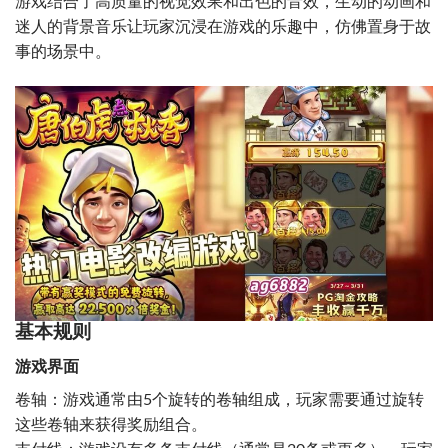
游戏结合了高质量的视觉效果和出色的音效，生动的动画和
迷人的背景音乐让玩家沉浸在游戏的乐趣中，仿佛置身于故
事的场景中。
基本规则
游戏界面
卷轴：游戏通常由5个旋转的卷轴组成，玩家需要通过旋转
这些卷轴来获得奖励组合。