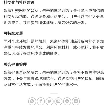
社交化与社区建设
随着社交网络的普及，未来的体能训练设备可能会更加强调
社交互动功能。通过设备和运动平台，用户可以与他人分享
训练成果、共同参与团体训练，增强锻炼的乐趣。
可持续发展
面对全球环境问题的加剧，未来的体能训练设备可能会更加
注重可持续发展的理念。利用环保材料、减少能耗，将有效
降低运动设备对环境造成的影响。
整合健康管理
随着健康意识的增强，未来的体能训练设备将不仅关注锻炼
效果，还会与健康管理相结合。通过监控用户的饮食、睡眠
及日常生活方式，全面提升用户的健康水平。