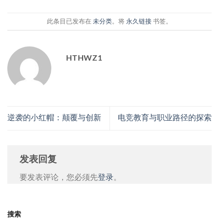
此条目已发布在
未分类
。将
永久链接
书签。
HTHWZ1
逆袭的小红帽：颠覆与创新
电竞教育与职业路径的探索
发表回复
要发表评论，您必须先
登录
。
搜索